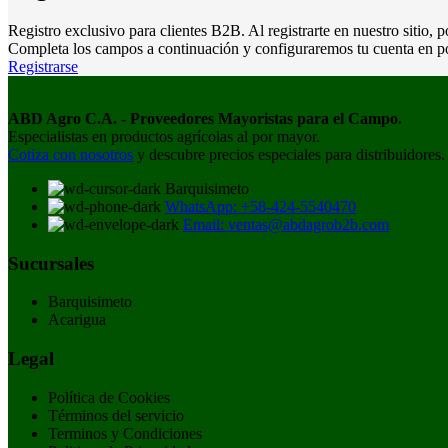
Registro exclusivo para clientes B2B. Al registrarte en nuestro sitio, 
Completa los campos a continuación y configuraremos tu cuenta en poc
Registrarse
ABD Agro C.A. - Proveedores Mayoristas para el Campo.
Especialistas en productos agrícolas al por mayor.
Cotiza con nosotros
y descubre precios especiales para distribuidores.
Barquisimeto
WhatsApp: +58-424-5540470
Email: ventas@abdagrob2b.com
Sucursales
Barquisimeto
Acarigua
Legal
Política de Cookies
Términos del servicio
Terminos y Condiciones