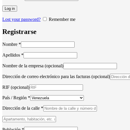
Log in
Lost your password?
Remember me
Registrarse
Nombre
*
Apellidos
*
Nombre de la empresa
(opcional)
Dirección de correo electrónico para las facturas
(opcional)
RIF
(opcional)
País / Región
*
Dirección de la calle
*
Apartamento,
habitación,
escalera,
Población
*