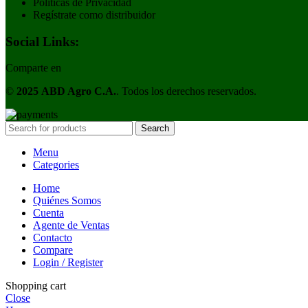
Politicas de Privacidad
Regístrate como distribuidor
Social Links:
Comparte en
©
2025
ABD Agro C.A.
. Todos los derechos reservados.
Search
Menu
Categories
Home
Quiénes Somos
Cuenta
Agente de Ventas
Contacto
Compare
Login / Register
Shopping cart
Close